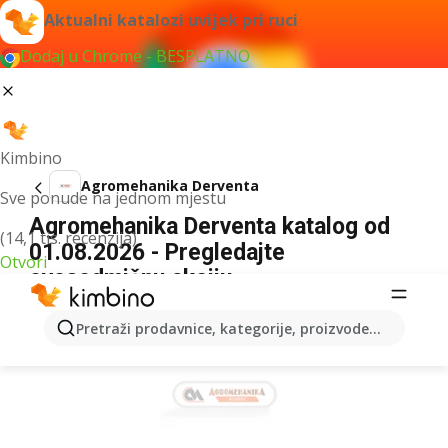
Aktualni katalozi uvijek pri ruci
Dodaj u Chrome - BESPLATNO
Kimbino
Agromehanika Derventa
Sve ponude na jednom mjestu
Agromehanika Derventa katalog od
(14,1 tis. recenzija)
01.08.2026 - Pregledajte
Otvori
ovosedmičnu akciju
OGLAS
Pretraži prodavnice, kategorije, proizvode...