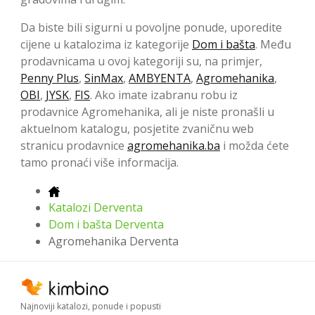
Da biste bili sigurni u povoljne ponude, uporedite
cijene u katalozima iz kategorije
Dom i bašta
. Među
prodavnicama u ovoj kategoriji su, na primjer,
Penny Plus
,
SinMax
,
AMBYENTA
,
Agromehanika
,
OBI
,
JYSK
,
FIS
. Ako imate izabranu robu iz
prodavnice Agromehanika, ali je niste pronašli u
aktuelnom katalogu, posjetite zvaničnu web
stranicu prodavnice
agromehanika.ba
i možda ćete
tamo pronaći više informacija.
Katalozi Derventa
Dom i bašta Derventa
Agromehanika Derventa
Najnoviji katalozi, ponude i popusti