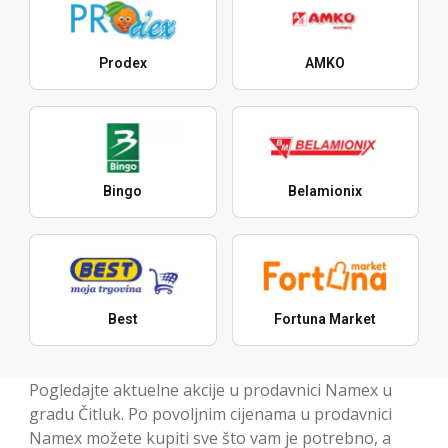
Prodex
AMKO
Bingo
Belamionix
Best
Fortuna Market
Pogledajte aktuelne akcije u prodavnici Namex u
gradu Čitluk. Po povoljnim cijenama u prodavnici
Namex možete kupiti sve što vam je potrebno, a