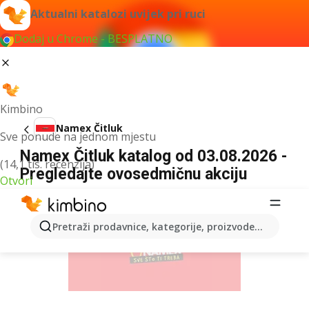
Aktualni katalozi uvijek pri ruci
Dodaj u Chrome - BESPLATNO
Kimbino
Namex Čitluk
Sve ponude na jednom mjestu
Namex Čitluk katalog od 03.08.2026 -
(14,1 tis. recenzija)
Pregledajte ovosedmičnu akciju
Otvori
OGLAS
Pretraži prodavnice, kategorije, proizvode...