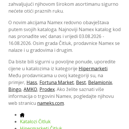
zahvaljujući njihovom širokom asortimanu sigurno
nećete otići praznih ruku.
O novim akcijama Namex redovno obavještava
putem svojih kataloga. Najnoviji Namex katalog kod
nas pronađite već danas i vrijedi 03.08.2026 -
16.08.2026. Osim grada Čitluk, prodavnice Namex se
nalaze i u gradovima i drugim.
Da biste bili sigurni u povoljne ponude, uporedite
cijene u katalozima iz kategorije
Hipermarketi
.
Među prodavnicama u ovoj kategoriji su, na
primjer,
Hass
,
Fortuna Market
,
Best
,
Belamionix
,
Bingo
,
AMKO
,
Prodex
. Ako želite saznati više
informacija o trgovini Namex, pogledajte njihovu
web stranicu
nameks.com
.
Katalozi Čitluk
Hipermarketi Čitluk