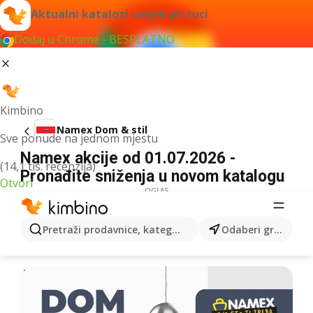
Aktualni katalozi uvijek pri ruci
Dodaj u Chrome - BESPLATNO
Kimbino
Namex Dom & stil
Sve ponude na jednom mjestu
Namex akcije od 01.07.2026 -
(14,1 tis. recenzija)
Pronađite sniženja u novom katalogu
Otvori
OGLAS
Pretraži prodavnice, kategorije, proizvode...
Odaberi grad