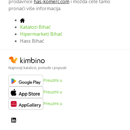
prodavnice
has-komerc.com
i možda ćete tamo
pronaći više informacija.
Katalozi Bihać
Hipermarketi Bihać
Hass Bihać
Najnoviji katalozi, ponude i popusti
Preuzmi u
Preuzmi u
Preuzmi u