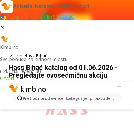
Aktualni katalozi uvijek pri ruci
Dodaj u Chrome - BESPLATNO
Kimbino
Hass Bihać
Sve ponude na jednom mjestu
Hass Bihać katalog od 01.06.2026 -
(14,1 tis. recenzija)
Pregledajte ovosedmičnu akciju
Otvori
OGLAS
Pretraži prodavnice, kategorije, proizvode...