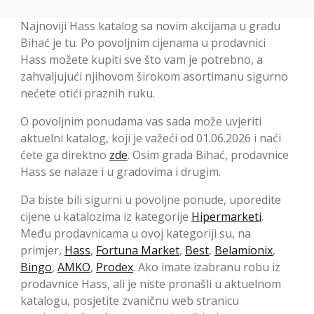
Najnoviji Hass katalog sa novim akcijama u gradu
Bihać je tu. Po povoljnim cijenama u prodavnici
Hass možete kupiti sve što vam je potrebno, a
zahvaljujući njihovom širokom asortimanu sigurno
nećete otići praznih ruku.
O povoljnim ponudama vas sada može uvjeriti
aktuelni katalog, koji je važeći od 01.06.2026 i naći
ćete ga direktno
zde
. Osim grada Bihać, prodavnice
Hass se nalaze i u gradovima i drugim.
Da biste bili sigurni u povoljne ponude, uporedite
cijene u katalozima iz kategorije
Hipermarketi
.
Među prodavnicama u ovoj kategoriji su, na
primjer,
Hass
,
Fortuna Market
,
Best
,
Belamionix
,
Bingo
,
AMKO
,
Prodex
. Ako imate izabranu robu iz
prodavnice Hass, ali je niste pronašli u aktuelnom
katalogu, posjetite zvaničnu web stranicu