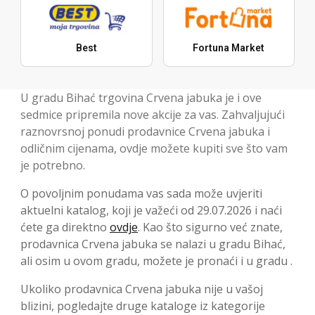
Best
Fortuna Market
U gradu Bihać trgovina Crvena jabuka je i ove
sedmice pripremila nove akcije za vas. Zahvaljujući
raznovrsnoj ponudi prodavnice Crvena jabuka i
odličnim cijenama, ovdje možete kupiti sve što vam
je potrebno.
O povoljnim ponudama vas sada može uvjeriti
aktuelni katalog, koji je važeći od 29.07.2026 i naći
ćete ga direktno
ovdje
. Kao što sigurno već znate,
prodavnica Crvena jabuka se nalazi u gradu Bihać,
ali osim u ovom gradu, možete je pronaći i u gradu .
Ukoliko prodavnica Crvena jabuka nije u vašoj
blizini, pogledajte druge kataloge iz kategorije