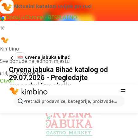
Aktualni katalozi uvijek pri ruci
Dodaj u Chrome - BESPLATNO
Kimbino
Crvena jabuka Bihać
Sve ponude na jednom mjestu
Crvena jabuka Bihać katalog od
(14,1 tis. recenzija)
29.07.2026 - Pregledajte
Otvori
ovosedmičnu akciju
OGLAS
Pretraži prodavnice, kategorije, proizvode...