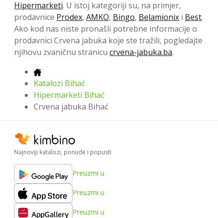
Hipermarketi
. U istoj kategoriji su, na primjer,
prodavnice
Prodex
,
AMKO
,
Bingo
,
Belamionix
i
Best
.
Ako kod nas niste pronašli potrebne informacije o
prodavnici Crvena jabuka koje ste tražili, pogledajte
njihovu zvaničnu stranicu
crvena-jabuka.ba
.
Katalozi Bihać
Hipermarketi Bihać
Crvena jabuka Bihać
Najnoviji katalozi, ponude i popusti
Preuzmi u
Preuzmi u
Preuzmi u