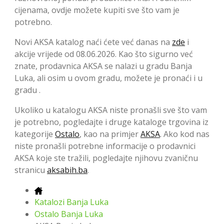
cijenama, ovdje možete kupiti sve što vam je
potrebno.
Novi AKSA katalog naći ćete već danas na
zde
i
akcije vrijede od 08.06.2026. Kao što sigurno već
znate, prodavnica AKSA se nalazi u gradu Banja
Luka, ali osim u ovom gradu, možete je pronaći i u
gradu .
Ukoliko u katalogu AKSA niste pronašli sve što vam
je potrebno, pogledajte i druge kataloge trgovina iz
kategorije
Ostalo
, kao na primjer
AKSA
. Ako kod nas
niste pronašli potrebne informacije o prodavnici
AKSA koje ste tražili, pogledajte njihovu zvaničnu
stranicu
aksabih.ba
.
Katalozi Banja Luka
Ostalo Banja Luka