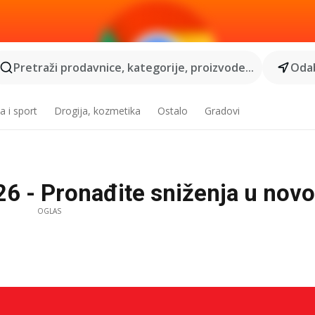
Pretraži prodavnice, kategorije, proizvode...
Odab
a i sport
Drogija, kozmetika
Ostalo
Gradovi
26 - Pronađite sniženja u nov
OGLAS