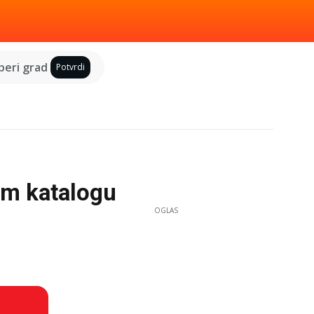
eri grad
Potvrdi
om katalogu
OGLAS