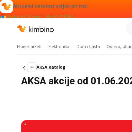
Aktualni katalozi uvijek pri ruci
Dodaj u Chrome - BESPLATNO
Hipermarketi
Elektronika
Dom i bašta
Odjeća, obuć
AKSA Katalog
AKSA akcije od 01.06.20