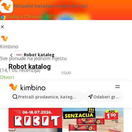
Aktualni katalozi uvijek pri ruci
Dodaj u Chrome - BESPLATNO
Kimbino
Robot katalog
Sve ponude na jednom mjestu
Robot katalog
(14,1 tis. recenzija)
OGLAS
Otvori
Pretraži prodavnice, kategorije, proizvode...
Odaberi grad