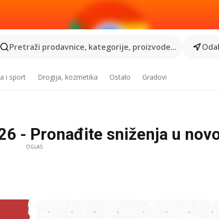
Pretraži prodavnice, kategorije, proizvode...
Odab
a i sport
Drogija, kozmetika
Ostalo
Gradovi
26 - Pronađite sniženja u nov
OGLAS