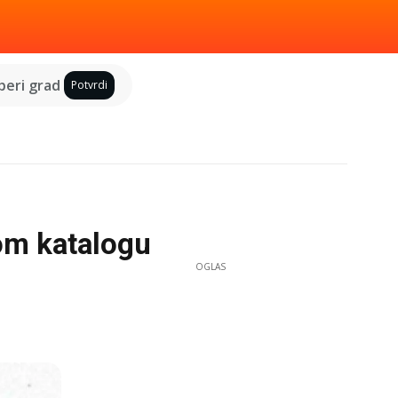
eri grad
Potvrdi
om katalogu
OGLAS