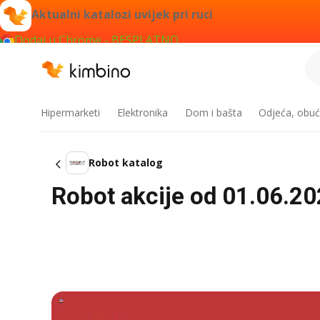
Aktualni katalozi uvijek pri ruci
Dodaj u Chrome - BESPLATNO
Hipermarketi
Elektronika
Dom i bašta
Odjeća, obuć
Robot katalog
Robot akcije od 01.06.20