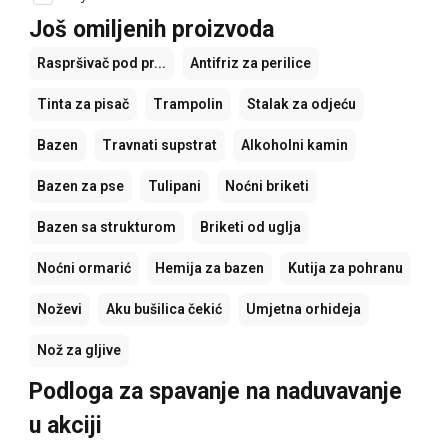
Još omiljenih proizvoda
Raspršivač pod pr...
Antifriz za perilice
Tinta za pisač
Trampolin
Stalak za odjeću
Bazen
Travnati supstrat
Alkoholni kamin
Bazen za pse
Tulipani
Noćni briketi
Bazen sa strukturom
Briketi od uglja
Noćni ormarić
Hemija za bazen
Kutija za pohranu
Noževi
Aku bušilica čekić
Umjetna orhideja
Nož za gljive
Podloga za spavanje na naduvavanje
u akciji