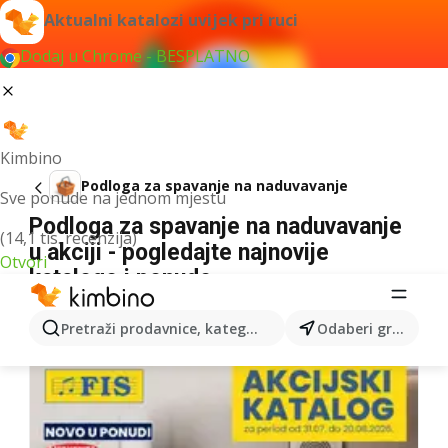
Aktualni katalozi uvijek pri ruci
Dodaj u Chrome - BESPLATNO
Kimbino
Podloga za spavanje na naduvavanje
Sve ponude na jednom mjestu
Podloga za spavanje na naduvavanje
(14,1 tis. recenzija)
u akciji - pogledajte najnovije
Otvori
kataloge i ponude
Za dati izraz nismo pronašli nijedan rezultat.
Pretraži prodavnice, kategorije, proizvode...
Odaberi grad
Dalji katalozi iz kategorije