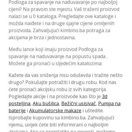
Podloga za spavanje na naduvavanje po najboljoj
cijeni? Na pravom ste mjestu. Vaš traženi proizvod
nalazi se u 0 kataloga. Pregledajte ove kataloge i
možda naiđete i na druge sjajne cijene omiljenih
proizvoda. Zahvaljujući kimbino.ba potraga za
akcijama je brza i jednostavna.
Među lance koji imaju proizvod Podloga za
spavanje na naduvavanje na popustu spada .
Možete ga pronaći u sljedećim katalozima:
Kažete da vas sniženja nisu oduševila i tražite nešto
drugo? Pokušajte potražiti i drugu robu. Kod nas
ćete pronaći akcijsku robu iz svih kategorija.
Pogledajte akcije i na proizvode kao što je
3d
posteljina
,
Aku bušilica
,
Bežični usisivač
,
Pumpa na
baterije
i
Akumulatorske makaze
i uštedite.
Isprobajte kupovinu sa kimbino.ba. Zahvaljujući
njemu, uvijek ćete biti informirani o najboljim
akcijama. Ako se pretplatite na novosti, možemo