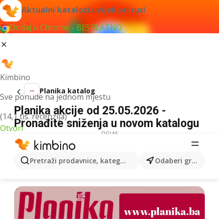
Aktualni katalozi uvijek pri ruci
Dodaj u Chrome - BESPLATNO
Kimbino
Planika katalog
Sve ponude na jednom mjestu
Planika akcije od 25.05.2026 -
(14,1 tis. recenzija)
Pronađite sniženja u novom katalogu
Otvori
OGLAS
Pretraži prodavnice, kategorije, proizvode...
Odaberi grad