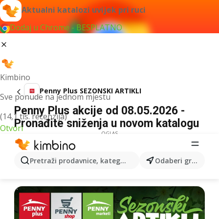
Aktualni katalozi uvijek pri ruci
Dodaj u Chrome - BESPLATNO
Kimbino
Penny Plus SEZONSKI ARTIKLI
Sve ponude na jednom mjestu
Penny Plus akcije od 08.05.2026 -
(14,1 tis. recenzija)
Pronađite sniženja u novom katalogu
Otvori
OGLAS
Pretraži prodavnice, kategorije, proizvode...
Odaberi grad