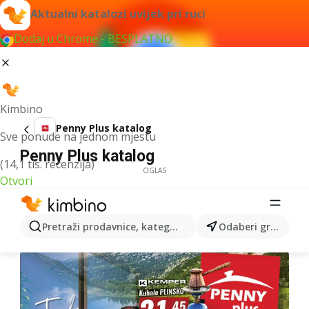
Aktualni katalozi uvijek pri ruci
Dodaj u Chrome - BESPLATNO
Kimbino
Penny Plus katalog
Sve ponude na jednom mjestu
Penny Plus katalog
(14,1 tis. recenzija)
OGLAS
Otvori
Pretraži prodavnice, kategorije, proizvode...
Odaberi grad