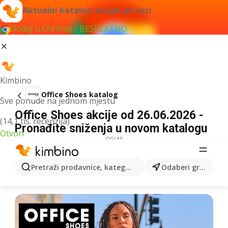
Aktualni katalozi uvijek pri ruci
Dodaj u Chrome - BESPLATNO
Kimbino
Office Shoes katalog
Sve ponude na jednom mjestu
Office Shoes akcije od 26.06.2026 -
(14,1 tis. recenzija)
Pronađite sniženja u novom katalogu
Otvori
OGLAS
Pretraži prodavnice, kategorije, proizvode...
Odaberi grad