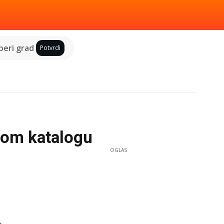
eri grad
Potvrdi
vom katalogu
OGLAS