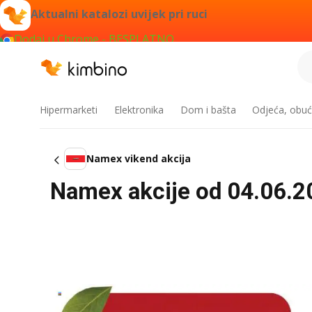
Aktualni katalozi uvijek pri ruci
Dodaj u Chrome - BESPLATNO
Hipermarketi
Elektronika
Dom i bašta
Odjeća, obuć
Namex vikend akcija
Namex akcije od 04.06.2