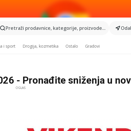
Pretraži prodavnice, kategorije, proizvode...
Odab
a i sport
Drogija, kozmetika
Ostalo
Gradovi
026 - Pronađite sniženja u no
OGLAS