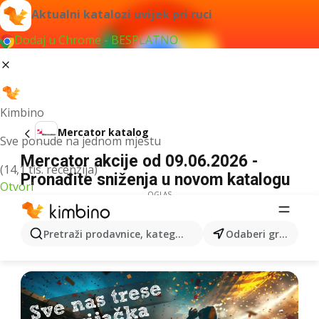
Aktualni katalozi uvijek pri ruci
Dodaj u Chrome - BESPLATNO
Kimbino
Mercator katalog
Sve ponude na jednom mjestu
Mercator akcije od 09.06.2026 -
(14,1 tis. recenzija)
Pronađite sniženja u novom katalogu
Otvori
OGLAS
Pretraži prodavnice, kategorije, proizvode...
Odaberi grad