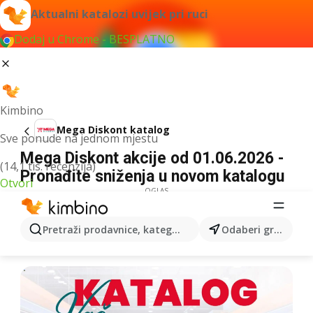
Aktualni katalozi uvijek pri ruci
Dodaj u Chrome - BESPLATNO
Kimbino
Mega Diskont katalog
Sve ponude na jednom mjestu
Mega Diskont akcije od 01.06.2026 -
(14,1 tis. recenzija)
Pronađite sniženja u novom katalogu
Otvori
OGLAS
Pretraži prodavnice, kategorije, proizvode...
Odaberi grad