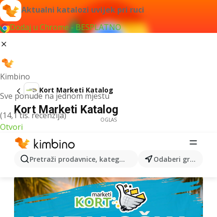
Aktualni katalozi uvijek pri ruci
Dodaj u Chrome - BESPLATNO
Kimbino
Kort Marketi Katalog
Sve ponude na jednom mjestu
Kort Marketi Katalog
(14,1 tis. recenzija)
OGLAS
Otvori
Pretraži prodavnice, kategorije, proizvode...
Odaberi grad