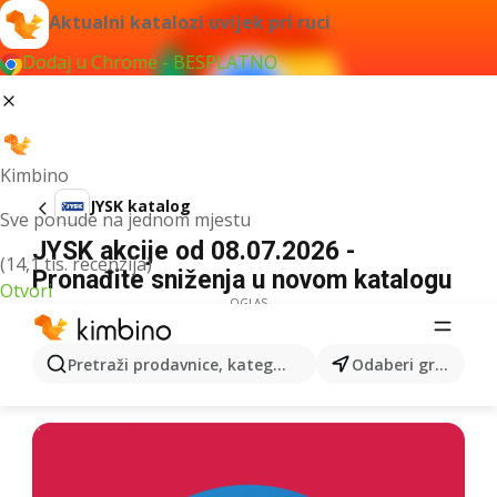
Aktualni katalozi uvijek pri ruci
Dodaj u Chrome - BESPLATNO
Kimbino
JYSK katalog
Sve ponude na jednom mjestu
JYSK akcije od 08.07.2026 -
(14,1 tis. recenzija)
Pronađite sniženja u novom katalogu
Otvori
OGLAS
Pretraži prodavnice, kategorije, proizvode...
Odaberi grad