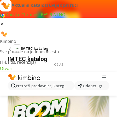
Aktualni katalozi uvijek pri ruci
Dodaj u Chrome - BESPLATNO
Kimbino
IMTEC katalog
Sve ponude na jednom mjestu
IMTEC katalog
(14,1 tis. recenzija)
OGLAS
Otvori
Pretraži prodavnice, kategorije, proizvode...
Odaberi grad