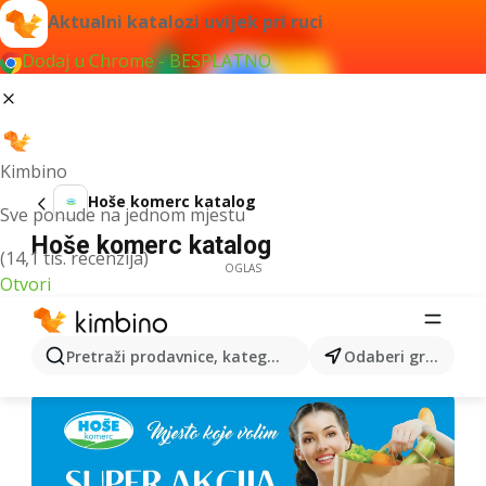
Aktualni katalozi uvijek pri ruci
Dodaj u Chrome - BESPLATNO
Kimbino
Hoše komerc katalog
Sve ponude na jednom mjestu
Hoše komerc katalog
(14,1 tis. recenzija)
OGLAS
Otvori
Pretraži prodavnice, kategorije, proizvode...
Odaberi grad