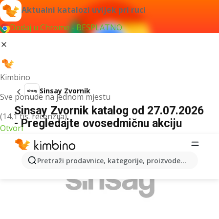
Aktualni katalozi uvijek pri ruci
Dodaj u Chrome - BESPLATNO
Kimbino
Sinsay Zvornik
Sve ponude na jednom mjestu
Sinsay Zvornik katalog od 27.07.2026
(14,1 tis. recenzija)
- Pregledajte ovosedmičnu akciju
Otvori
OGLAS
Pretraži prodavnice, kategorije, proizvode...