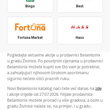
Bingo
Best
Fortuna Market
Hass
Pogledajte aktuelne akcije u prodavnici Belamionix
u gradu Živinice. Po povoljnim cijenama u prodavnici
Belamionix možete kupiti sve što vam je potrebno,
a zahvaljujući njihovom širokom asortimanu
sigurno nećete otići praznih ruku.
Novi Belamionix katalog naći ćete već danas na
zde
i akcije vrijede od 27.07.2026. Filijale prodavnice
Belamionix možete pronaći u više gradova, a osim u
gradu Živinice nalaze se, na primjer, i u gradu .