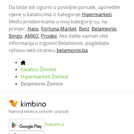
Da biste bili sigurni u povoljne ponude, uporedite
cijene u katalozima iz kategorije
Hipermarketi
.
Među prodavnicama u ovoj kategoriji su, na
primjer,
Hass
,
Fortuna Market
,
Best
,
Belamionix
,
Bingo
,
AMKO
,
Prodex
. Ako želite saznati više
informacija o trgovini Belamionix, pogledajte
njihovu web stranicu
belamionix.ba
.
Katalozi Živinice
Hipermarketi Živinice
Belamionix Živinice
Najnoviji katalozi, ponude i popusti
Preuzmi u