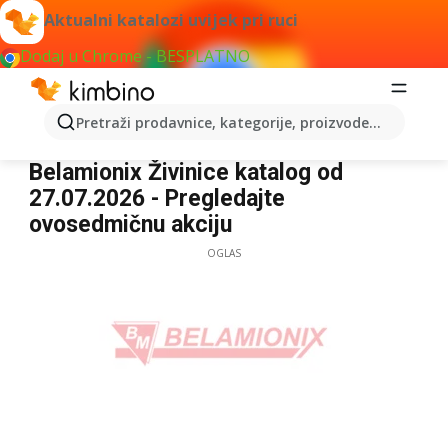
Aktualni katalozi uvijek pri ruci
Dodaj u Chrome - BESPLATNO
Pretraži prodavnice, kategorije, proizvode...
Belamionix Živinice
Belamionix Živinice katalog od
27.07.2026 - Pregledajte
ovosedmičnu akciju
OGLAS