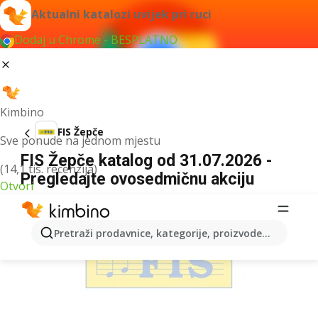
Aktualni katalozi uvijek pri ruci
Dodaj u Chrome - BESPLATNO
Kimbino
FIS Žepče
Sve ponude na jednom mjestu
FIS Žepče katalog od 31.07.2026 -
(14,1 tis. recenzija)
Pregledajte ovosedmičnu akciju
Otvori
OGLAS
Pretraži prodavnice, kategorije, proizvode...