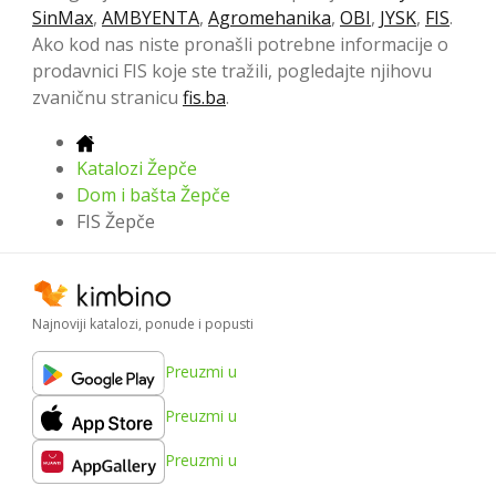
SinMax
,
AMBYENTA
,
Agromehanika
,
OBI
,
JYSK
,
FIS
.
Ako kod nas niste pronašli potrebne informacije o
prodavnici FIS koje ste tražili, pogledajte njihovu
zvaničnu stranicu
fis.ba
.
Katalozi Žepče
Dom i bašta Žepče
FIS Žepče
Najnoviji katalozi, ponude i popusti
Preuzmi u
Preuzmi u
Preuzmi u