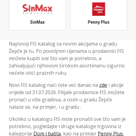
SinMax
Penny Plus
Najnoviji FIS katalog sa novim akcijama u gradu
Žepče je tu. Po povoljnim cijenama u prodavnici FIS
možete kupiti sve što vam je potrebno, a
zahvaljujući njihovom širokom asortimanu sigurno
nećete otići praznih ruku.
Novi FIS katalog naći ćete već danas na
zde
i akcije
vrijede od 31.07.2026. Filijale prodavnice FIS možete
pronaći u više gradova, a osim u gradu Žepče
nalaze se, na primjer, i u gradu .
Ukoliko u katalogu FIS niste pronašli sve što vam je
potrebno, pogledajte i druge kataloge trgovina iz
kategorije
Dom i bašta
, kao na primjer
Penny Plus
,