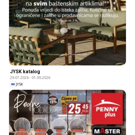
JYSK katalog
29.07.2026
-
01.09.2026
JYSK