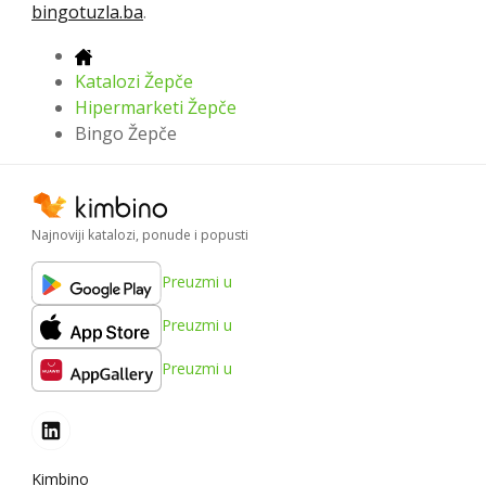
bingotuzla.ba
.
Katalozi Žepče
Hipermarketi Žepče
Bingo Žepče
Najnoviji katalozi, ponude i popusti
Preuzmi u
Preuzmi u
Preuzmi u
Kimbino