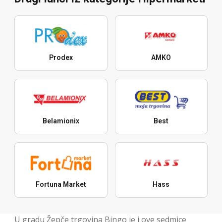
Prodex
AMKO
Belamionix
Best
Fortuna Market
Hass
U gradu Žepče trgovina Bingo je i ove sedmice