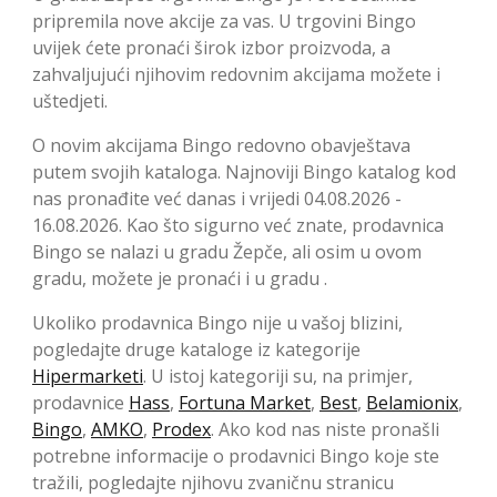
pripremila nove akcije za vas. U trgovini Bingo
uvijek ćete pronaći širok izbor proizvoda, a
zahvaljujući njihovim redovnim akcijama možete i
uštedjeti.
O novim akcijama Bingo redovno obavještava
putem svojih kataloga. Najnoviji Bingo katalog kod
nas pronađite već danas i vrijedi 04.08.2026 -
16.08.2026. Kao što sigurno već znate, prodavnica
Bingo se nalazi u gradu Žepče, ali osim u ovom
gradu, možete je pronaći i u gradu .
Ukoliko prodavnica Bingo nije u vašoj blizini,
pogledajte druge kataloge iz kategorije
Hipermarketi
. U istoj kategoriji su, na primjer,
prodavnice
Hass
,
Fortuna Market
,
Best
,
Belamionix
,
Bingo
,
AMKO
,
Prodex
. Ako kod nas niste pronašli
potrebne informacije o prodavnici Bingo koje ste
tražili, pogledajte njihovu zvaničnu stranicu