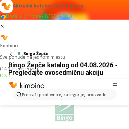
Aktualni katalozi uvijek pri ruci
Dodaj u Chrome - BESPLATNO
Kimbino
Bingo Žepče
Sve ponude na jednom mjestu
Bingo Žepče katalog od 04.08.2026 -
(14,1 tis. recenzija)
Pregledajte ovosedmičnu akciju
Otvori
OGLAS
Pretraži prodavnice, kategorije, proizvode...