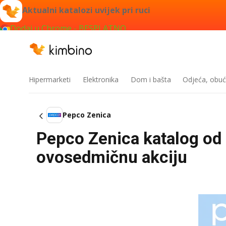
Aktualni katalozi uvijek pri ruci
Dodaj u Chrome - BESPLATNO
Hipermarketi
Elektronika
Dom i bašta
Odjeća, obuć
Pepco Zenica
Pepco Zenica katalog od 
ovosedmičnu akciju