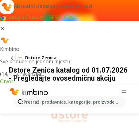
Aktualni katalozi uvijek pri ruci
Dodaj u Chrome - BESPLATNO
Kimbino
Dstore Zenica
Sve ponude na jednom mjestu
Dstore Zenica katalog od 01.07.2026
(14,1 tis. recenzija)
- Pregledajte ovosedmičnu akciju
Otvori
OGLAS
Pretraži prodavnice, kategorije, proizvode...