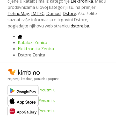
cijene u katalozima iz kategorije
Elektronika
. Među
prodavnicama u ovoj kategoriji su, na primjer,
TehnoMag
,
IMTEC
,
Domod
,
Dstore
. Ako želite
saznati više informacija o trgovini Dstore,
pogledajte njihovu web stranicu
dstore.ba
.
Katalozi Zenica
Elektronika Zenica
Dstore Zenica
Najnoviji katalozi, ponude i popusti
Preuzmi u
Preuzmi u
Preuzmi u