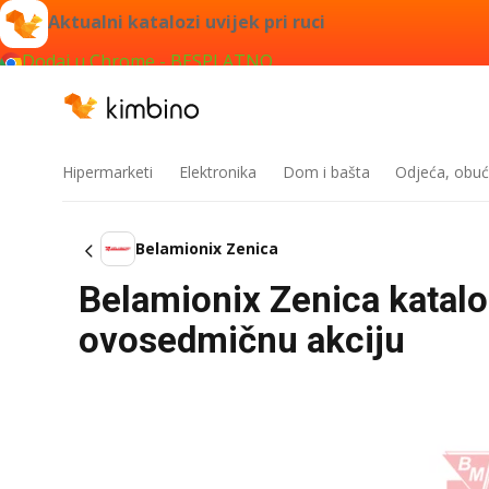
Aktualni katalozi uvijek pri ruci
Dodaj u Chrome - BESPLATNO
Hipermarketi
Elektronika
Dom i bašta
Odjeća, obuć
Belamionix Zenica
Belamionix Zenica katalo
ovosedmičnu akciju