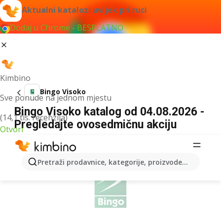
Aktualni katalozi uvijek pri ruci
Dodaj u Chrome - BESPLATNO
Kimbino
Bingo Visoko
Sve ponude na jednom mjestu
Bingo Visoko katalog od 04.08.2026 -
(14,1 tis. recenzija)
Pregledajte ovosedmičnu akciju
Otvori
OGLAS
Pretraži prodavnice, kategorije, proizvode...