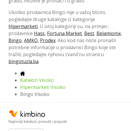
gradu, možete je pronaći i u gradu .
Ukoliko prodavnica Bingo nije u vašoj blizini,
pogledajte druge kataloge iz kategorije
Hipermarketi
. U istoj kategoriji su, na primjer,
prodavnice
Hass
,
Fortuna Market
,
Best
,
Belamionix
,
Bingo
,
AMKO
,
Prodex
. Ako kod nas niste pronašli
potrebne informacije o prodavnici Bingo koje ste
tražili, pogledajte njihovu zvaničnu stranicu
bingotuzla.ba
.
Katalozi Visoko
Hipermarketi Visoko
Bingo Visoko
Najnoviji katalozi, ponude i popusti