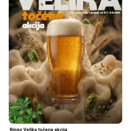
Bingo Velika točena akcija