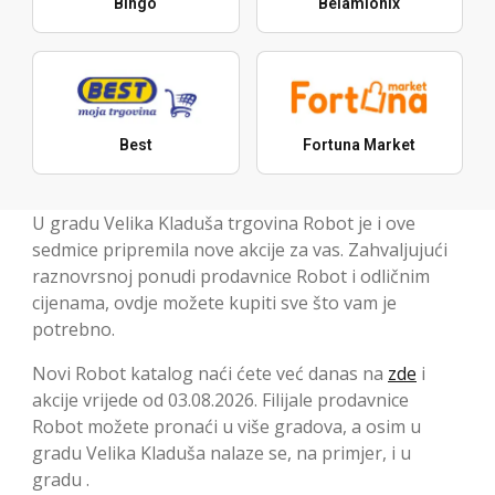
Bingo
Belamionix
Best
Fortuna Market
U gradu Velika Kladuša trgovina Robot je i ove
sedmice pripremila nove akcije za vas. Zahvaljujući
raznovrsnoj ponudi prodavnice Robot i odličnim
cijenama, ovdje možete kupiti sve što vam je
potrebno.
Novi Robot katalog naći ćete već danas na
zde
i
akcije vrijede od 03.08.2026. Filijale prodavnice
Robot možete pronaći u više gradova, a osim u
gradu Velika Kladuša nalaze se, na primjer, i u
gradu .