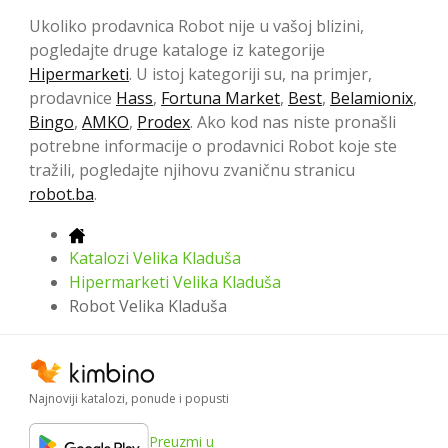
Ukoliko prodavnica Robot nije u vašoj blizini,
pogledajte druge kataloge iz kategorije
Hipermarketi
. U istoj kategoriji su, na primjer,
prodavnice
Hass
,
Fortuna Market
,
Best
,
Belamionix
,
Bingo
,
AMKO
,
Prodex
. Ako kod nas niste pronašli
potrebne informacije o prodavnici Robot koje ste
tražili, pogledajte njihovu zvaničnu stranicu
robot.ba
.
Katalozi Velika Kladuša
Hipermarketi Velika Kladuša
Robot Velika Kladuša
Najnoviji katalozi, ponude i popusti
Preuzmi u