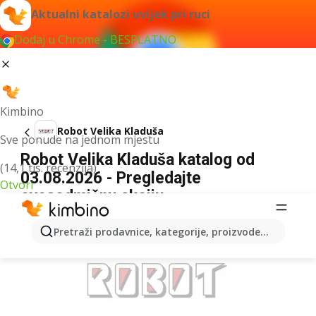
Aktualni katalozi uvijek pri ruci
Dodaj u Chrome - BESPLATNO
Kimbino
Robot Velika Kladuša
Sve ponude na jednom mjestu
Robot Velika Kladuša katalog od
(14,1 tis. recenzija)
03.08.2026 - Pregledajte
Otvori
ovosedmičnu akciju
OGLAS
Pretraži prodavnice, kategorije, proizvode...