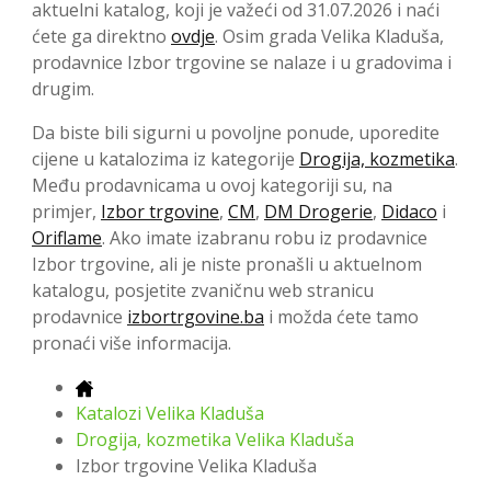
aktuelni katalog, koji je važeći od 31.07.2026 i naći
ćete ga direktno
ovdje
. Osim grada Velika Kladuša,
prodavnice Izbor trgovine se nalaze i u gradovima i
drugim.
Da biste bili sigurni u povoljne ponude, uporedite
cijene u katalozima iz kategorije
Drogija, kozmetika
.
Među prodavnicama u ovoj kategoriji su, na
primjer,
Izbor trgovine
,
CM
,
DM Drogerie
,
Didaco
i
Oriflame
. Ako imate izabranu robu iz prodavnice
Izbor trgovine, ali je niste pronašli u aktuelnom
katalogu, posjetite zvaničnu web stranicu
prodavnice
izbortrgovine.ba
i možda ćete tamo
pronaći više informacija.
Katalozi Velika Kladuša
Drogija, kozmetika Velika Kladuša
Izbor trgovine Velika Kladuša