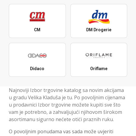
CM
DM Drogerie
Didaco
Oriflame
Najnoviji Izbor trgovine katalog sa novim akcijama
u gradu Velika Kladuša je tu. Po povoljnim cijenama
u prodavnici Izbor trgovine možete kupiti sve što
vam je potrebno, a zahvaljujući njihovom širokom
asortimanu sigurno nećete otići praznih ruku.
O povoljnim ponudama vas sada može uvjeriti