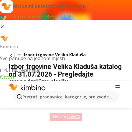
Aktualni katalozi uvijek pri ruci
Dodaj u Chrome - BESPLATNO
Kimbino
Izbor trgovine Velika Kladuša
Sve ponude na jednom mjestu
Izbor trgovine Velika Kladuša katalog
(14,1 tis. recenzija)
od 31.07.2026 - Pregledajte
Otvori
ovosedmičnu akciju
OGLAS
Pretraži prodavnice, kategorije, proizvode...