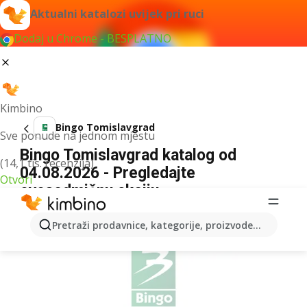
Aktualni katalozi uvijek pri ruci
Dodaj u Chrome - BESPLATNO
Kimbino
Bingo Tomislavgrad
Sve ponude na jednom mjestu
Bingo Tomislavgrad katalog od
(14,1 tis. recenzija)
04.08.2026 - Pregledajte
Otvori
ovosedmičnu akciju
OGLAS
Pretraži prodavnice, kategorije, proizvode...