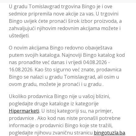
U gradu Tomislavgrad trgovina Bingo je i ove
sedmice pripremila nove akcije za vas. U trgovini
Bingo uvijek ćete pronaći širok izbor proizvoda, a
zahvaljujući njihovim redovnim akcijama možete i
uštedjeti.
O novim akcijama Bingo redovno obavještava
putem svojih kataloga. Najnoviji Bingo katalog kod
nas pronađite već danas i vrijedi 04.08.2026 -
16.08.2026. Kao što sigurno već znate, prodavnica
Bingo se nalazi u gradu Tomislavgrad, ali osim u
ovom gradu, možete je pronaći i u gradu .
Ukoliko prodavnica Bingo nije u vašoj blizini,
pogledajte druge kataloge iz kategorije
Hipermarketi
. U istoj kategoriji su, na primjer,
prodavnice . Ako kod nas niste pronašli potrebne
informacije o prodavnici Bingo koje ste tražili,
pogledajte njihovu zvaničnu stranicu
bingotuzla.ba
.