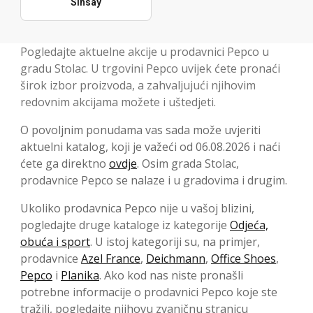
Sinsay
Pogledajte aktuelne akcije u prodavnici Pepco u
gradu Stolac. U trgovini Pepco uvijek ćete pronaći
širok izbor proizvoda, a zahvaljujući njihovim
redovnim akcijama možete i uštedjeti.
O povoljnim ponudama vas sada može uvjeriti
aktuelni katalog, koji je važeći od 06.08.2026 i naći
ćete ga direktno
ovdje
. Osim grada Stolac,
prodavnice Pepco se nalaze i u gradovima i drugim.
Ukoliko prodavnica Pepco nije u vašoj blizini,
pogledajte druge kataloge iz kategorije
Odjeća,
obuća i sport
. U istoj kategoriji su, na primjer,
prodavnice
Azel France
,
Deichmann
,
Office Shoes
,
Pepco
i
Planika
. Ako kod nas niste pronašli
potrebne informacije o prodavnici Pepco koje ste
tražili, pogledajte njihovu zvaničnu stranicu