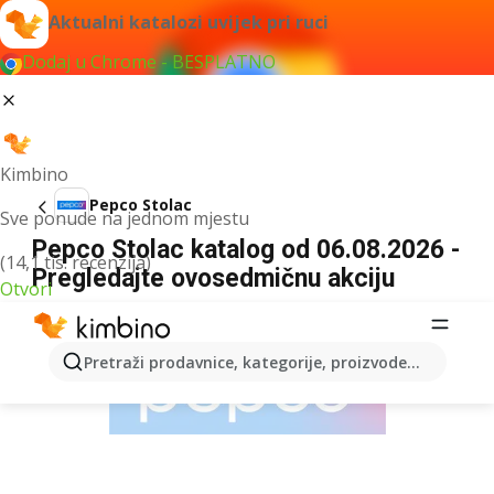
Aktualni katalozi uvijek pri ruci
Dodaj u Chrome - BESPLATNO
Kimbino
Pepco Stolac
Sve ponude na jednom mjestu
Pepco Stolac katalog od 06.08.2026 -
(14,1 tis. recenzija)
Pregledajte ovosedmičnu akciju
Otvori
OGLAS
Pretraži prodavnice, kategorije, proizvode...