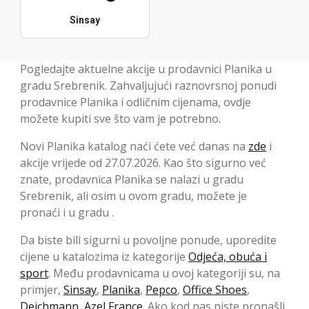
Sinsay
Pogledajte aktuelne akcije u prodavnici Planika u
gradu Srebrenik. Zahvaljujući raznovrsnoj ponudi
prodavnice Planika i odličnim cijenama, ovdje
možete kupiti sve što vam je potrebno.
Novi Planika katalog naći ćete već danas na
zde
i
akcije vrijede od 27.07.2026. Kao što sigurno već
znate, prodavnica Planika se nalazi u gradu
Srebrenik, ali osim u ovom gradu, možete je
pronaći i u gradu .
Da biste bili sigurni u povoljne ponude, uporedite
cijene u katalozima iz kategorije
Odjeća, obuća i
sport
. Među prodavnicama u ovoj kategoriji su, na
primjer,
Sinsay
,
Planika
,
Pepco
,
Office Shoes
,
Deichmann
,
Azel France
. Ako kod nas niste pronašli