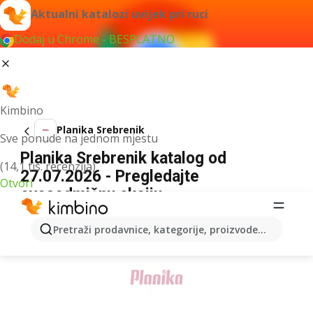
Aktualni katalozi uvijek pri ruci
Dodaj u Chrome - BESPLATNO
Kimbino
Planika Srebrenik
Sve ponude na jednom mjestu
Planika Srebrenik katalog od
(14,1 tis. recenzija)
27.07.2026 - Pregledajte
Otvori
ovosedmičnu akciju
OGLAS
Pretraži prodavnice, kategorije, proizvode...