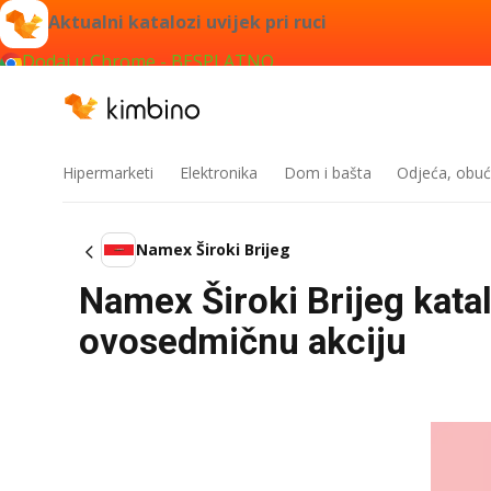
Aktualni katalozi uvijek pri ruci
Dodaj u Chrome - BESPLATNO
Hipermarketi
Elektronika
Dom i bašta
Odjeća, obuć
Namex Široki Brijeg
Namex Široki Brijeg kata
ovosedmičnu akciju