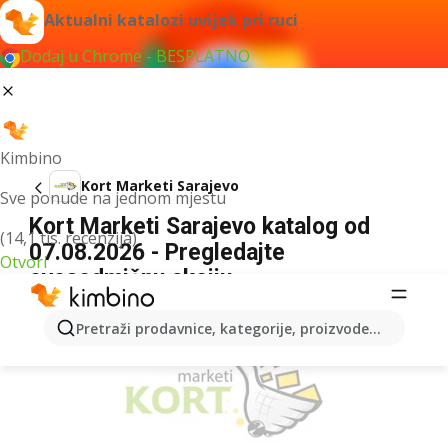
Aktualni katalozi uvijek pri ruci
Dodaj u Chrome - BESPLATNO
Kimbino
Kort Marketi Sarajevo
Sve ponude na jednom mjestu
Kort Marketi Sarajevo katalog od
(14,1 tis. recenzija)
07.08.2026 - Pregledajte
Otvori
ovosedmičnu akciju
OGLAS
Pretraži prodavnice, kategorije, proizvode...