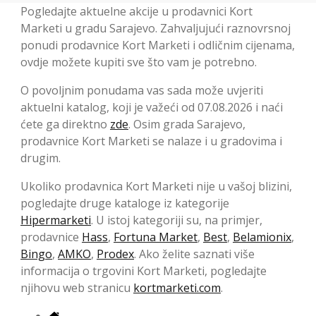
Pogledajte aktuelne akcije u prodavnici Kort
Marketi u gradu Sarajevo. Zahvaljujući raznovrsnoj
ponudi prodavnice Kort Marketi i odličnim cijenama,
ovdje možete kupiti sve što vam je potrebno.
O povoljnim ponudama vas sada može uvjeriti
aktuelni katalog, koji je važeći od 07.08.2026 i naći
ćete ga direktno
zde
. Osim grada Sarajevo,
prodavnice Kort Marketi se nalaze i u gradovima i
drugim.
Ukoliko prodavnica Kort Marketi nije u vašoj blizini,
pogledajte druge kataloge iz kategorije
Hipermarketi
. U istoj kategoriji su, na primjer,
prodavnice
Hass
,
Fortuna Market
,
Best
,
Belamionix
,
Bingo
,
AMKO
,
Prodex
. Ako želite saznati više
informacija o trgovini Kort Marketi, pogledajte
njihovu web stranicu
kortmarketi.com
.