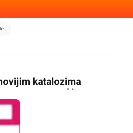
e...
jnovijim katalozima
OGLAS