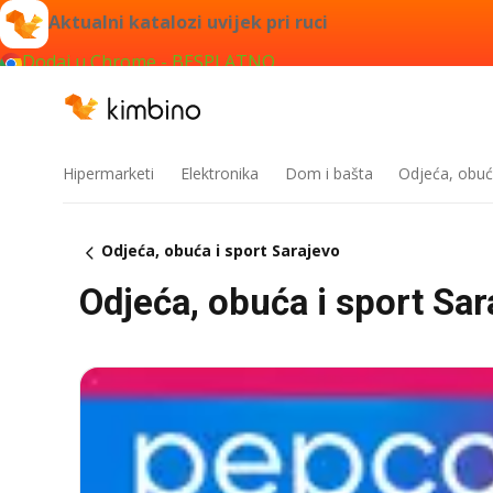
Aktualni katalozi uvijek pri ruci
Dodaj u Chrome - BESPLATNO
Hipermarketi
Elektronika
Dom i bašta
Odjeća, obuć
Odjeća, obuća i sport Sarajevo
Odjeća, obuća i sport Sar