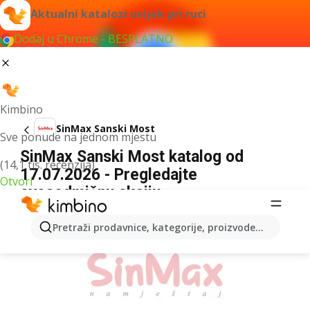
Aktualni katalozi uvijek pri ruci
Dodaj u Chrome - BESPLATNO
Kimbino
SinMax Sanski Most
Sve ponude na jednom mjestu
SinMax Sanski Most katalog od
(14,1 tis. recenzija)
17.07.2026 - Pregledajte
Otvori
ovosedmičnu akciju
OGLAS
Pretraži prodavnice, kategorije, proizvode...