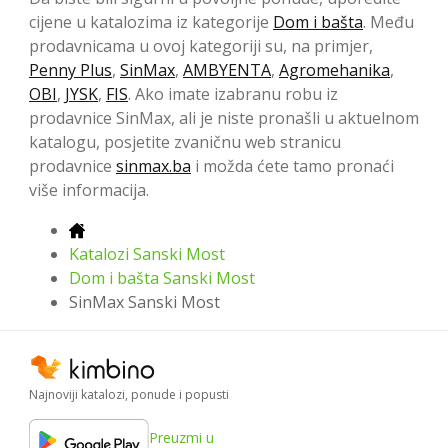
cijene u katalozima iz kategorije
Dom i bašta
. Među
prodavnicama u ovoj kategoriji su, na primjer,
Penny Plus
,
SinMax
,
AMBYENTA
,
Agromehanika
,
OBI
,
JYSK
,
FIS
. Ako imate izabranu robu iz
prodavnice SinMax, ali je niste pronašli u aktuelnom
katalogu, posjetite zvaničnu web stranicu
prodavnice
sinmax.ba
i možda ćete tamo pronaći
više informacija.
Katalozi Sanski Most
Dom i bašta Sanski Most
SinMax Sanski Most
Najnoviji katalozi, ponude i popusti
Preuzmi u