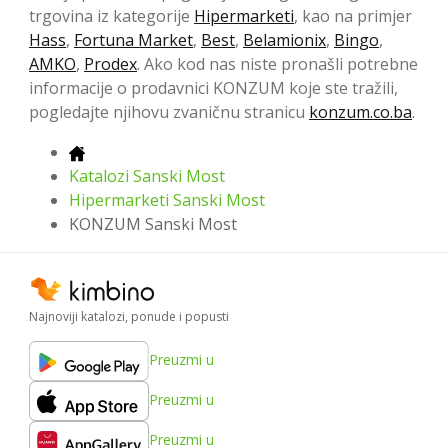
trgovina iz kategorije
Hipermarketi
, kao na primjer
Hass
,
Fortuna Market
,
Best
,
Belamionix
,
Bingo
,
AMKO
,
Prodex
. Ako kod nas niste pronašli potrebne
informacije o prodavnici KONZUM koje ste tražili,
pogledajte njihovu zvaničnu stranicu
konzum.co.ba
.
Katalozi Sanski Most
Hipermarketi Sanski Most
KONZUM Sanski Most
Najnoviji katalozi, ponude i popusti
Preuzmi u
Preuzmi u
Preuzmi u