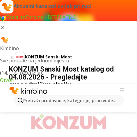
Aktualni katalozi uvijek pri ruci
Dodaj u Chrome - BESPLATNO
Kimbino
KONZUM Sanski Most
Sve ponude na jednom mjestu
KONZUM Sanski Most katalog od
(14,1 tis. recenzija)
04.08.2026 - Pregledajte
Otvori
ovosedmičnu akciju
OGLAS
Pretraži prodavnice, kategorije, proizvode...