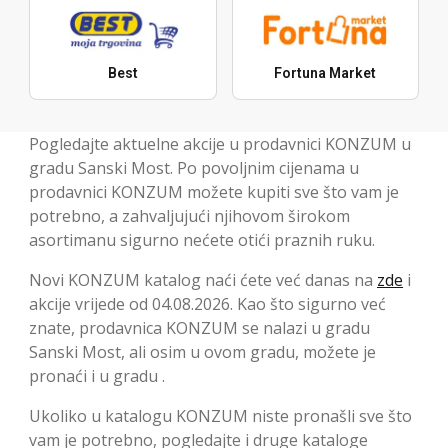
Best
Fortuna Market
Pogledajte aktuelne akcije u prodavnici KONZUM u
gradu Sanski Most. Po povoljnim cijenama u
prodavnici KONZUM možete kupiti sve što vam je
potrebno, a zahvaljujući njihovom širokom
asortimanu sigurno nećete otići praznih ruku.
Novi KONZUM katalog naći ćete već danas na
zde
i
akcije vrijede od 04.08.2026. Kao što sigurno već
znate, prodavnica KONZUM se nalazi u gradu
Sanski Most, ali osim u ovom gradu, možete je
pronaći i u gradu .
Ukoliko u katalogu KONZUM niste pronašli sve što
vam je potrebno, pogledajte i druge kataloge