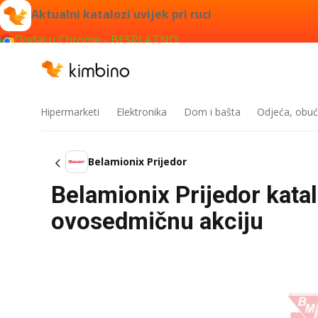
Aktualni katalozi uvijek pri ruci
Dodaj u Chrome - BESPLATNO
Hipermarketi
Elektronika
Dom i bašta
Odjeća, obuć
Belamionix Prijedor
Belamionix Prijedor kata
ovosedmičnu akciju