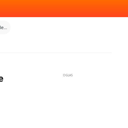
e...
e
OGLAS