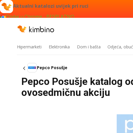
Aktualni katalozi uvijek pri ruci
Dodaj u Chrome - BESPLATNO
Hipermarketi
Elektronika
Dom i bašta
Odjeća, obuć
Pepco Posušje
Pepco Posušje katalog od
ovosedmičnu akciju