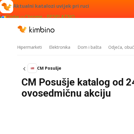
Aktualni katalozi uvijek pri ruci
Dodaj u Chrome - BESPLATNO
Hipermarketi
Elektronika
Dom i bašta
Odjeća, obuć
CM Posušje
CM Posušje katalog od 24
ovosedmičnu akciju