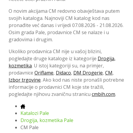
O novim akcijama CM redovno obavještava putem
svojih kataloga. Najnoviji CM katalog kod nas
pronađite već danas i vrijedi 07.08.2026 - 21.08.2026.
Osim grada Pale, prodavnice CM se nalaze i u
gradovima i drugim.
Ukoliko prodavnica CM nije u vašoj blizini,
pogledajte druge kataloge iz kategorije
Drogija,
kozmetika
. U istoj kategoriji su, na primjer,
prodavnice
Oriflame
,
Didaco
,
DM Drogerie
,
CM
,
Izbor trgovine
. Ako kod nas niste pronašli potrebne
informacije o prodavnici CM koje ste tražili,
pogledajte njihovu zvaničnu stranicu
cmbih.com
.
Katalozi Pale
Drogija, kozmetika Pale
CM Pale