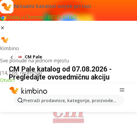
Aktualni katalozi uvijek pri ruci
Dodaj u Chrome - BESPLATNO
Kimbino
CM Pale
Sve ponude na jednom mjestu
CM Pale katalog od 07.08.2026 -
(14,1 tis. recenzija)
Pregledajte ovosedmičnu akciju
Otvori
OGLAS
Pretraži prodavnice, kategorije, proizvode...