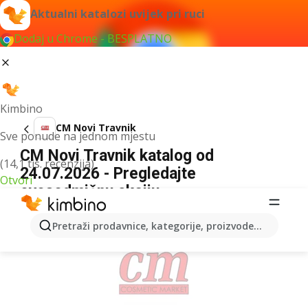
Aktualni katalozi uvijek pri ruci
Dodaj u Chrome - BESPLATNO
Kimbino
CM Novi Travnik
Sve ponude na jednom mjestu
CM Novi Travnik katalog od
(14,1 tis. recenzija)
24.07.2026 - Pregledajte
Otvori
ovosedmičnu akciju
OGLAS
Pretraži prodavnice, kategorije, proizvode...