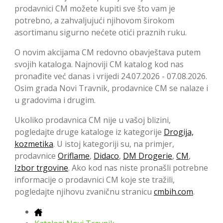
prodavnici CM možete kupiti sve što vam je
potrebno, a zahvaljujući njihovom širokom
asortimanu sigurno nećete otići praznih ruku.
O novim akcijama CM redovno obavještava putem
svojih kataloga. Najnoviji CM katalog kod nas
pronađite već danas i vrijedi 24.07.2026 - 07.08.2026.
Osim grada Novi Travnik, prodavnice CM se nalaze i
u gradovima i drugim.
Ukoliko prodavnica CM nije u vašoj blizini,
pogledajte druge kataloge iz kategorije
Drogija,
kozmetika
. U istoj kategoriji su, na primjer,
prodavnice
Oriflame
,
Didaco
,
DM Drogerie
,
CM
,
Izbor trgovine
. Ako kod nas niste pronašli potrebne
informacije o prodavnici CM koje ste tražili,
pogledajte njihovu zvaničnu stranicu
cmbih.com
.