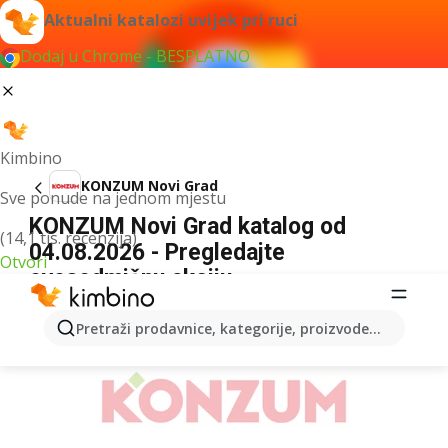
Aktualni katalozi uvijek pri ruci
Dodaj u Chrome - BESPLATNO
Kimbino
KONZUM Novi Grad
Sve ponude na jednom mjestu
KONZUM Novi Grad katalog od
(14,1 tis. recenzija)
04.08.2026 - Pregledajte
Otvori
ovosedmičnu akciju
OGLAS
Pretraži prodavnice, kategorije, proizvode...