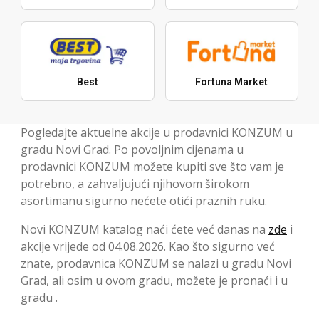
Best
Fortuna Market
Pogledajte aktuelne akcije u prodavnici KONZUM u
gradu Novi Grad. Po povoljnim cijenama u
prodavnici KONZUM možete kupiti sve što vam je
potrebno, a zahvaljujući njihovom širokom
asortimanu sigurno nećete otići praznih ruku.
Novi KONZUM katalog naći ćete već danas na
zde
i
akcije vrijede od 04.08.2026. Kao što sigurno već
znate, prodavnica KONZUM se nalazi u gradu Novi
Grad, ali osim u ovom gradu, možete je pronaći i u
gradu .