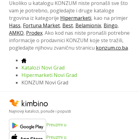
Ukoliko u katalogu KONZUM niste pronašli sve što
vam je potrebno, pogledajte i druge kataloge
trgovina iz kategorije
Hipermarketi
, kao na primjer
Hass
,
Fortuna Market
,
Best
,
Belamionix
,
Bingo
,
AMKO
,
Prodex
. Ako kod nas niste pronašli potrebne
informacije o prodavnici KONZUM koje ste tražili,
pogledajte njihovu zvaničnu stranicu
konzum.co.ba
.
Katalozi Novi Grad
Hipermarketi Novi Grad
KONZUM Novi Grad
Najnoviji katalozi, ponude i popusti
Preuzmi u
Preuzmi u