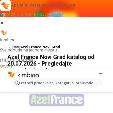
Aktualni katalozi uvijek pri ruci
Dodaj u Chrome - BESPLATNO
Kimbino
Azel France Novi Grad
Sve ponude na jednom mjestu
Azel France Novi Grad katalog od
(14,1 tis. recenzija)
20.07.2026 - Pregledajte
Otvori
ovosedmičnu akciju
OGLAS
Pretraži prodavnice, kategorije, proizvode...