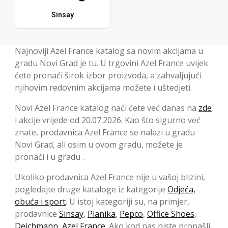
Sinsay
Najnoviji Azel France katalog sa novim akcijama u
gradu Novi Grad je tu. U trgovini Azel France uvijek
ćete pronaći širok izbor proizvoda, a zahvaljujući
njihovim redovnim akcijama možete i uštedjeti.
Novi Azel France katalog naći ćete već danas na
zde
i akcije vrijede od 20.07.2026. Kao što sigurno već
znate, prodavnica Azel France se nalazi u gradu
Novi Grad, ali osim u ovom gradu, možete je
pronaći i u gradu .
Ukoliko prodavnica Azel France nije u vašoj blizini,
pogledajte druge kataloge iz kategorije
Odjeća,
obuća i sport
. U istoj kategoriji su, na primjer,
prodavnice
Sinsay
,
Planika
,
Pepco
,
Office Shoes
,
Deichmann
,
Azel France
. Ako kod nas niste pronašli