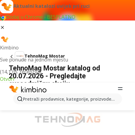
Aktualni katalozi uvijek pri ruci
Dodaj u Chrome - BESPLATNO
Kimbino
TehnoMag Mostar
Sve ponude na jednom mjestu
TehnoMag Mostar katalog od
(14,1 tis. recenzija)
20.07.2026 - Pregledajte
Otvori
ovosedmičnu akciju
OGLAS
Pretraži prodavnice, kategorije, proizvode...