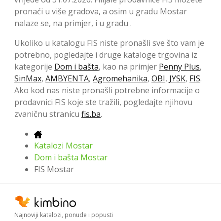
pronaći u više gradova, a osim u gradu Mostar
nalaze se, na primjer, i u gradu .
Ukoliko u katalogu FIS niste pronašli sve što vam je
potrebno, pogledajte i druge kataloge trgovina iz
kategorije
Dom i bašta
, kao na primjer
Penny Plus
,
SinMax
,
AMBYENTA
,
Agromehanika
,
OBI
,
JYSK
,
FIS
.
Ako kod nas niste pronašli potrebne informacije o
prodavnici FIS koje ste tražili, pogledajte njihovu
zvaničnu stranicu
fis.ba
.
Katalozi Mostar
Dom i bašta Mostar
FIS Mostar
Najnoviji katalozi, ponude i popusti