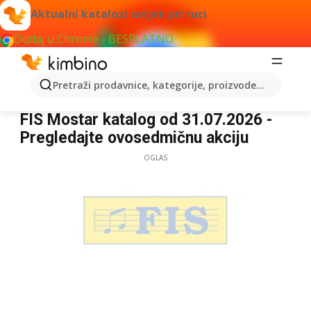
Aktualni katalozi uvijek pri ruci
Dodaj u Chrome - BESPLATNO
Pretraži prodavnice, kategorije, proizvode...
FIS Mostar
FIS Mostar katalog od 31.07.2026 -
Pregledajte ovosedmičnu akciju
OGLAS