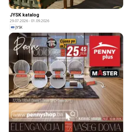
JYSK katalog
29.07.2026
-
01.09.2026
JYSK