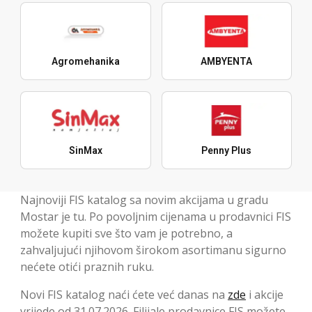
Agromehanika
AMBYENTA
SinMax
Penny Plus
Najnoviji FIS katalog sa novim akcijama u gradu
Mostar je tu. Po povoljnim cijenama u prodavnici FIS
možete kupiti sve što vam je potrebno, a
zahvaljujući njihovom širokom asortimanu sigurno
nećete otići praznih ruku.
Novi FIS katalog naći ćete već danas na
zde
i akcije
vrijede od 31.07.2026. Filijale prodavnice FIS možete