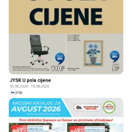
JYSK U pola cijene
05.08.2026
-
18.08.2026
JYSK