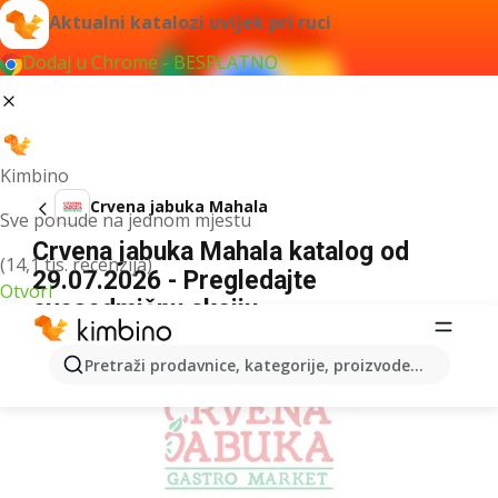
Aktualni katalozi uvijek pri ruci
Dodaj u Chrome - BESPLATNO
Kimbino
Crvena jabuka Mahala
Sve ponude na jednom mjestu
Crvena jabuka Mahala katalog od
(14,1 tis. recenzija)
29.07.2026 - Pregledajte
Otvori
ovosedmičnu akciju
OGLAS
Pretraži prodavnice, kategorije, proizvode...