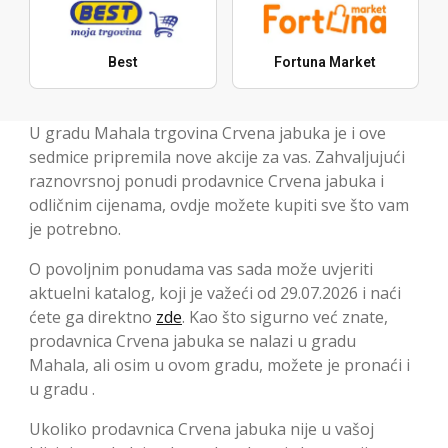
Best
Fortuna Market
U gradu Mahala trgovina Crvena jabuka je i ove
sedmice pripremila nove akcije za vas. Zahvaljujući
raznovrsnoj ponudi prodavnice Crvena jabuka i
odličnim cijenama, ovdje možete kupiti sve što vam
je potrebno.
O povoljnim ponudama vas sada može uvjeriti
aktuelni katalog, koji je važeći od 29.07.2026 i naći
ćete ga direktno
zde
. Kao što sigurno već znate,
prodavnica Crvena jabuka se nalazi u gradu
Mahala, ali osim u ovom gradu, možete je pronaći i
u gradu .
Ukoliko prodavnica Crvena jabuka nije u vašoj