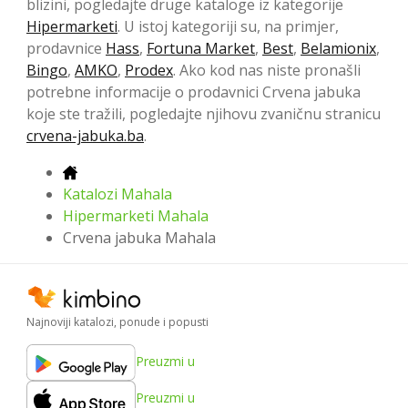
blizini, pogledajte druge kataloge iz kategorije
Hipermarketi
. U istoj kategoriji su, na primjer,
prodavnice
Hass
,
Fortuna Market
,
Best
,
Belamionix
,
Bingo
,
AMKO
,
Prodex
. Ako kod nas niste pronašli
potrebne informacije o prodavnici Crvena jabuka
koje ste tražili, pogledajte njihovu zvaničnu stranicu
crvena-jabuka.ba
.
Katalozi Mahala
Hipermarketi Mahala
Crvena jabuka Mahala
Najnoviji katalozi, ponude i popusti
Preuzmi u
Preuzmi u