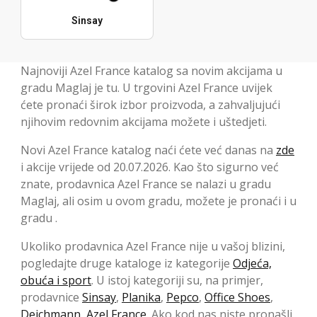
Sinsay
Najnoviji Azel France katalog sa novim akcijama u
gradu Maglaj je tu. U trgovini Azel France uvijek
ćete pronaći širok izbor proizvoda, a zahvaljujući
njihovim redovnim akcijama možete i uštedjeti.
Novi Azel France katalog naći ćete već danas na
zde
i akcije vrijede od 20.07.2026. Kao što sigurno već
znate, prodavnica Azel France se nalazi u gradu
Maglaj, ali osim u ovom gradu, možete je pronaći i u
gradu .
Ukoliko prodavnica Azel France nije u vašoj blizini,
pogledajte druge kataloge iz kategorije
Odjeća,
obuća i sport
. U istoj kategoriji su, na primjer,
prodavnice
Sinsay
,
Planika
,
Pepco
,
Office Shoes
,
Deichmann
,
Azel France
. Ako kod nas niste pronašli