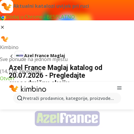
Aktualni katalozi uvijek pri ruci
Dodaj u Chrome - BESPLATNO
Kimbino
Azel France Maglaj
Sve ponude na jednom mjestu
Azel France Maglaj katalog od
(14,1 tis. recenzija)
20.07.2026 - Pregledajte
Otvori
ovosedmičnu akciju
OGLAS
Pretraži prodavnice, kategorije, proizvode...